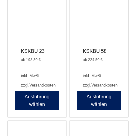
auf.
auf.
Die
Die
Optionen
Optionen
können
können
auf
auf
der
der
Produktseite
Produktseite
KSKBU 23
KSKBU 58
gewählt
gewählt
werden
werden
ab
198,30
€
ab
224,50
€
inkl. MwSt.
inkl. MwSt.
zzgl.
Versandkosten
zzgl.
Versandkosten
Ausführung
Ausführung
wählen
wählen
Dieses
Dieses
Produkt
Produkt
weist
weist
mehrere
mehrere