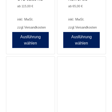
gewählt
gewählt
werden
werden
ab
115,00
€
ab
65,00
€
inkl. MwSt.
inkl. MwSt.
zzgl.
Versandkosten
zzgl.
Versandkosten
Ausführung
Ausführung
wählen
wählen
Dieses
Dieses
Produkt
Produkt
weist
weist
mehrere
mehrere
Varianten
Varianten
auf.
auf.
Die
Die
Optionen
Optionen
können
können
auf
auf
der
der
Produktseite
Produktseite