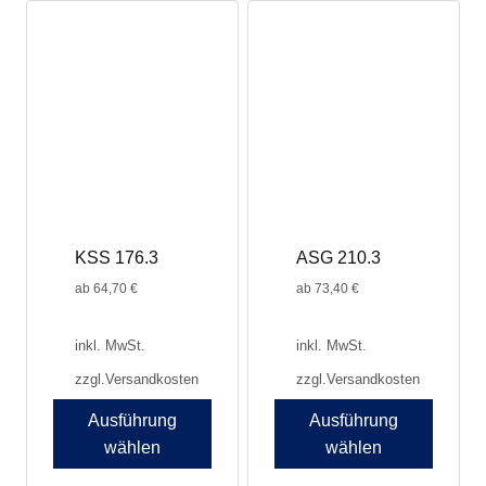
weist
weist
mehrere
mehrere
Varianten
Varianten
auf.
auf.
Die
Die
Optionen
Optionen
können
können
auf
auf
der
der
Produktseite
Produktseite
KSS 176.3
ASG 210.3
gewählt
gewählt
werden
werden
ab
64,70
€
ab
73,40
€
inkl. MwSt.
inkl. MwSt.
zzgl.
Versandkosten
zzgl.
Versandkosten
Ausführung
Ausführung
wählen
wählen
Dieses