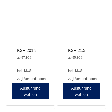
mehrere
mehrere
Varianten
Varianten
auf.
auf.
Die
Die
Optionen
Optionen
können
können
auf
auf
der
der
Produktseite
Produktseite
KSR 201.3
KSR 21.3
gewählt
gewählt
werden
werden
ab
57,30
€
ab
55,80
€
inkl. MwSt.
inkl. MwSt.
zzgl.
Versandkosten
zzgl.
Versandkosten
Ausführung
Ausführung
wählen
wählen
Dieses
Dieses
Produkt
Produkt