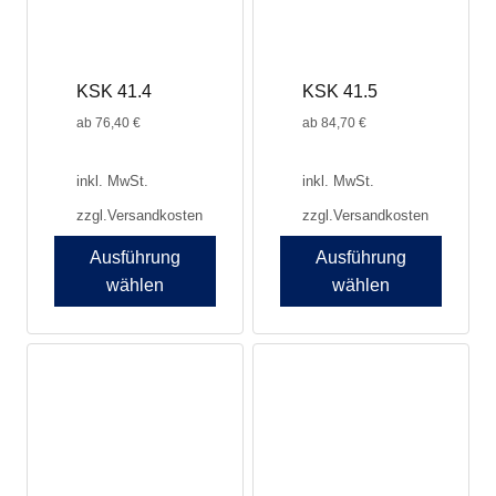
auf
auf
der
der
Produktseite
Produktseite
KSK 41.4
KSK 41.5
gewählt
gewählt
werden
werden
ab
76,40
€
ab
84,70
€
inkl. MwSt.
inkl. MwSt.
zzgl.
Versandkosten
zzgl.
Versandkosten
Ausführung
Ausführung
wählen
wählen
Dieses
Dieses
Produkt
Produkt
weist
weist
mehrere
mehrere
Varianten
Varianten
auf.
auf.
Die
Die
Optionen
Optionen