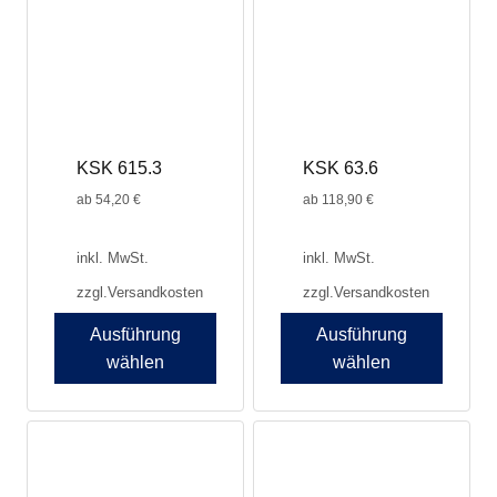
auf.
auf.
Die
Die
Optionen
Optionen
können
können
auf
auf
der
der
Produktseite
Produktseite
KSK 615.3
KSK 63.6
gewählt
gewählt
werden
werden
ab
54,20
€
ab
118,90
€
inkl. MwSt.
inkl. MwSt.
zzgl.
Versandkosten
zzgl.
Versandkosten
Ausführung
Ausführung
wählen
wählen
Dieses
Dieses
Produkt
Produkt
weist
weist
mehrere
mehrere
Varianten
Varianten