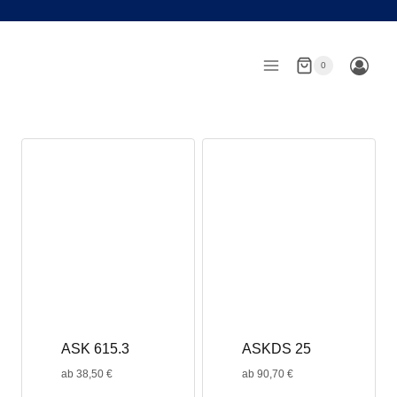
Zum
Inhalt
springen
0
ASK 615.3
ASKDS 25
ab
38,50
€
ab
90,70
€