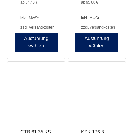
werden
werden
ab
84,40
€
ab
95,60
€
inkl. MwSt.
inkl. MwSt.
zzgl.
Versandkosten
zzgl.
Versandkosten
Ausführung
Ausführung
wählen
wählen
Dieses
Dieses
Produkt
Produkt
weist
weist
mehrere
mehrere
Varianten
Varianten
auf.
auf.
Die
Die
Optionen
Optionen
können
können
auf
auf
der
der
Produktseite
Produktseite
CTB 61.35 KS
KSK 176.3