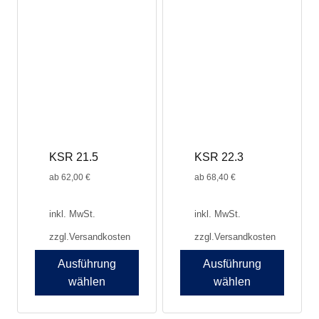
weist
weist
mehrere
mehrere
Varianten
Varianten
auf.
auf.
Die
Die
Optionen
Optionen
können
können
auf
auf
der
der
Produktseite
Produktseite
KSR 21.5
KSR 22.3
gewählt
gewählt
werden
werden
ab
62,00
€
ab
68,40
€
inkl. MwSt.
inkl. MwSt.
zzgl.
Versandkosten
zzgl.
Versandkosten
Ausführung
Ausführung
wählen
wählen
Dieses
Dieses
Produkt
Produkt