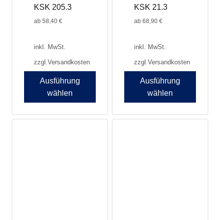
KSK 205.3
KSK 21.3
gewählt
gewählt
werden
werden
ab
58,40
€
ab
68,90
€
inkl. MwSt.
inkl. MwSt.
zzgl.
Versandkosten
zzgl.
Versandkosten
Ausführung
Ausführung
wählen
wählen
Dieses
Dieses
Produkt
Produkt
weist
weist
mehrere
mehrere
Varianten
Varianten
auf.
auf.
Die
Die
Optionen
Optionen
können
können
auf
auf
der
der