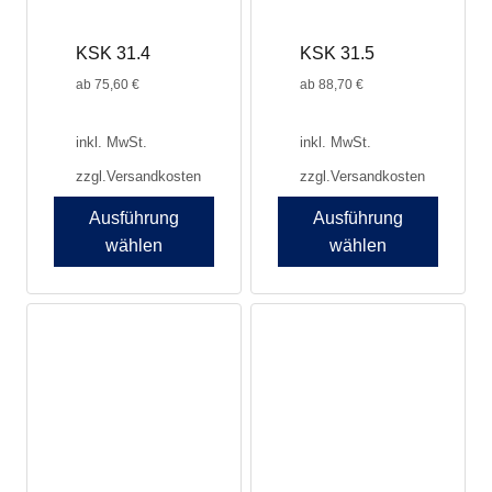
der
der
Produktseite
Produktseite
KSK 31.4
KSK 31.5
gewählt
gewählt
werden
werden
ab
75,60
€
ab
88,70
€
inkl. MwSt.
inkl. MwSt.
zzgl.
Versandkosten
zzgl.
Versandkosten
Ausführung
Ausführung
wählen
wählen
Dieses
Dieses
Produkt
Produkt
weist
weist
mehrere
mehrere
Varianten
Varianten
auf.
auf.
Die
Die
Optionen
Optionen
können
können