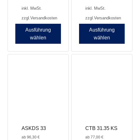
inkl. MwSt.
inkl. MwSt.
zzgl.
Versandkosten
zzgl.
Versandkosten
Ausführung
Ausführung
wählen
wählen
Dieses
Dieses
Produkt
Produkt
weist
weist
mehrere
mehrere
Varianten
Varianten
auf.
auf.
Die
Die
Optionen
Optionen
können
können
auf
auf
der
der
Produktseite
Produktseite
ASKDS 33
CTB 31.35 KS
gewählt
gewählt
werden
werden
ab
96,30
€
ab
77,00
€