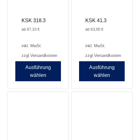
auf
auf
der
der
Produktseite
Produktseite
KSK 318.3
KSK 41.3
gewählt
gewählt
werden
werden
ab
67,10
€
ab
63,00
€
inkl. MwSt.
inkl. MwSt.
zzgl.
Versandkosten
zzgl.
Versandkosten
Ausführung
Ausführung
wählen
wählen
Dieses
Dieses
Produkt
Produkt
weist
weist
mehrere
mehrere
Varianten
Varianten
auf.
auf.
Die
Die
Optionen
Optionen
können
können