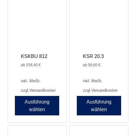
Varianten
Varianten
auf.
auf.
Die
Die
Optionen
Optionen
können
können
auf
auf
der
der
Produktseite
Produktseite
KSKBU 812
KSR 20.3
gewählt
gewählt
werden
werden
ab
258,40
€
ab
58,60
€
inkl. MwSt.
inkl. MwSt.
zzgl.
Versandkosten
zzgl.
Versandkosten
Ausführung
Ausführung
wählen
wählen
Dieses
Dieses
Produkt
Produkt
weist
weist