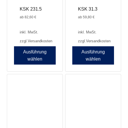
Produktseite
Produktseite
KSK 231.5
KSK 31.3
gewählt
gewählt
werden
werden
ab
82,60
€
ab
59,80
€
inkl. MwSt.
inkl. MwSt.
zzgl.
Versandkosten
zzgl.
Versandkosten
Ausführung
Ausführung
wählen
wählen
Dieses
Dieses
Produkt
Produkt
weist
weist
mehrere
mehrere
Varianten
Varianten
auf.
auf.
Die
Die
Optionen
Optionen
können
können
auf
auf