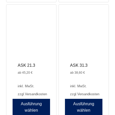
Produkt
weist
mehrere
Varianten
auf.
Die
Optionen
können
auf
der
Produktseite
ASK 21.3
ASK 31.3
gewählt
werden
ab
45,20
€
ab
38,60
€
inkl. MwSt.
inkl. MwSt.
zzgl.
Versandkosten
zzgl.
Versandkosten
Ausführung
Ausführung
wählen
wählen