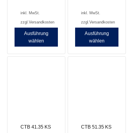
inkl. MwSt.
inkl. MwSt.
zzgl.
Versandkosten
zzgl.
Versandkosten
Ausführung
Ausführung
wählen
wählen
Dieses
Dieses
Produkt
Produkt
weist
weist
mehrere
mehrere
Varianten
Varianten
auf.
auf.
Die
Die
Optionen
Optionen
können
können
auf
auf
der
der
Produktseite
Produktseite
CTB 41.35 KS
CTB 51.35 KS
gewählt
gewählt