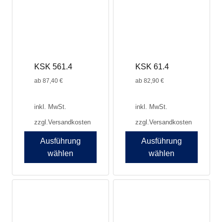
Die
Die
Optionen
Optionen
können
können
auf
auf
der
der
Produktseite
Produktseite
KSK 561.4
KSK 61.4
gewählt
gewählt
werden
werden
ab
87,40
€
ab
82,90
€
inkl. MwSt.
inkl. MwSt.
zzgl.
Versandkosten
zzgl.
Versandkosten
Ausführung
Ausführung
wählen
wählen
Dieses
Dieses
Produkt
Produkt
weist
weist
mehrere
mehrere
Varianten
Varianten