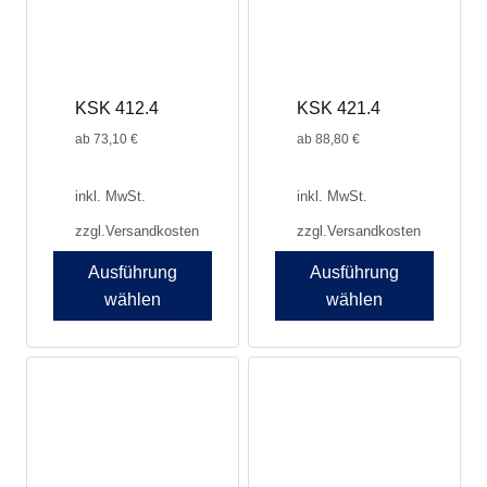
können
können
auf
auf
der
der
Produktseite
Produktseite
KSK 412.4
KSK 421.4
gewählt
gewählt
werden
werden
ab
73,10
€
ab
88,80
€
inkl. MwSt.
inkl. MwSt.
zzgl.
Versandkosten
zzgl.
Versandkosten
Ausführung
Ausführung
wählen
wählen
Dieses
Dieses
Produkt
Produkt
weist
weist
mehrere
mehrere
Varianten
Varianten
auf.
auf.
Die
Die