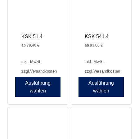
Optionen
Optionen
können
können
auf
auf
der
der
Produktseite
Produktseite
KSK 51.4
KSK 541.4
gewählt
gewählt
werden
werden
ab
79,40
€
ab
93,00
€
inkl. MwSt.
inkl. MwSt.
zzgl.
Versandkosten
zzgl.
Versandkosten
Ausführung
Ausführung
wählen
wählen
Dieses
Dieses
Produkt
Produkt
weist
weist
mehrere
mehrere
Varianten
Varianten
auf.
auf.