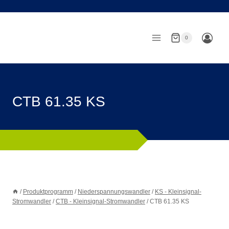
Zum
Inhalt
springen
0
CTB 61.35 KS
/
Produktprogramm
/
Niederspannungswandler
/
KS - Kleinsignal-
Stromwandler
/
CTB - Kleinsignal-Stromwandler
/
CTB 61.35 KS