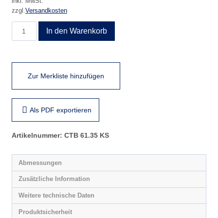
inkl. MwSt.
zzgl.
Versandkosten
CTB
In den Warenkorb
61.35
KS
Menge
Zur Merkliste hinzufügen
Als PDF exportieren
Artikelnummer:
CTB 61.35 KS
Abmessungen
Zusätzliche Information
Weitere technische Daten
Produktsicherheit