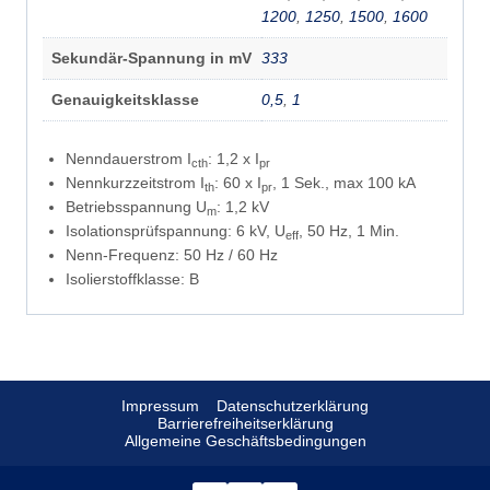
1200
,
1250
,
1500
,
1600
Sekundär-Spannung in mV
333
Genauigkeitsklasse
0,5
,
1
Nenndauerstrom I
: 1,2 x I
cth
pr
Nennkurzzeitstrom I
: 60 x I
, 1 Sek., max 100 kA
th
pr
Betriebsspannung U
: 1,2 kV
m
Isolationsprüfspannung: 6 kV, U
, 50 Hz, 1 Min.
eff
Nenn-Frequenz: 50 Hz / 60 Hz
Isolierstoffklasse: B
Impressum
Datenschutzerklärung
Barrierefreiheitserklärung
Allgemeine Geschäftsbedingungen