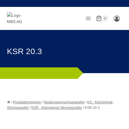
Zum
Inhalt
springen
0
KSR 20.3
/
Produktprogramm
/
Niederspannungswandler
/
KS - Kleinsignal-
Stromwandler
/
KSR - Kleinsignal-Stromwandler
/
KSR 20.3