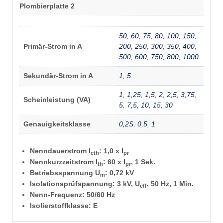
Plombierplatte 2
50
,
60
,
75
,
80
,
100
,
150
,
Primär-Strom in A
200
,
250
,
300
,
350
,
400
,
500
,
600
,
750
,
800
,
1000
Sekundär-Strom in A
1
,
5
1
,
1,25
,
1,5
,
2
,
2,5
,
3,75
,
Scheinleistung (VA)
5
,
7,5
,
10
,
15
,
30
Genauigkeitsklasse
0,2S
,
0,5
,
1
Nenndauerstrom I
: 1,0 x I
cth
pr
Nennkurzzeitstrom I
: 60 x I
, 1 Sek.
th
pr
Betriebsspannung U
: 0,72 kV
m
Isolationsprüfspannung: 3 kV, U
, 50 Hz, 1 Min.
eff
Nenn-Frequenz: 50/60 Hz
Isolierstoffklasse: E