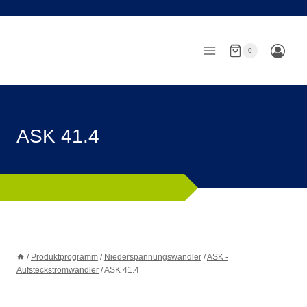
Zum
Inhalt
springen
0
ASK 41.4
/
Produktprogramm
/
Niederspannungswandler
/
ASK -
Aufsteckstromwandler
/
ASK 41.4