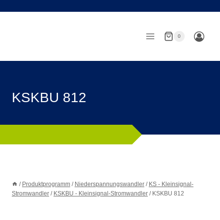
Zum
Inhalt
springen
0
KSKBU 812
/
Produktprogramm
/
Niederspannungswandler
/
KS - Kleinsignal-
Stromwandler
/
KSKBU - Kleinsignal-Stromwandler
/
KSKBU 812