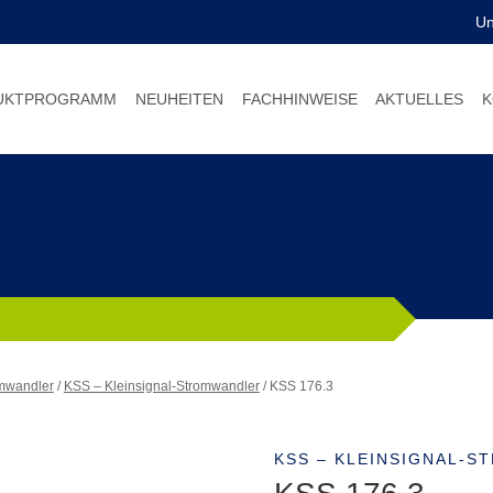
U
UKTPROGRAMM
NEUHEITEN
FACHHINWEISE
AKTUELLES
K
omwandler
/
KSS – Kleinsignal-Stromwandler
/
KSS 176.3
KSS – KLEINSIGNAL-