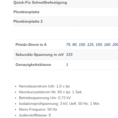
Quick-Fix Schnellbefestigung
Plombierplatte
Plombierplatte 2
Primär-Strom in A
75
,
80
,
100
,
125
,
150
,
160
,
20
Sekundär-Spannung in mV
333
Genauigkeitsklasse
1
Nenndauerstrom Icth: 1,0 x Ipr
Nennkurzzeitstrom Ith: 60 x Ipr, 1 Sek.
Betriebsspannung Um: 0,72 kV
Isolationsprüfspannung: 3 kV, Ueff, 50 Hz, 1 Min.
Nenn-Frequenz: 50 Hz
Isolierstoffklasse: E