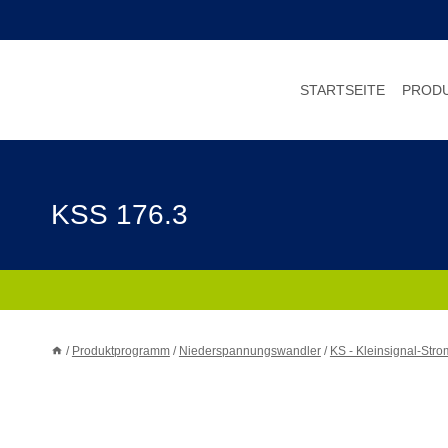
Zum
Inhalt
springen
STARTSEITE
PROD
KSS 176.3
/
Produktprogramm
/
Niederspannungswandler
/
KS - Kleinsignal-Str