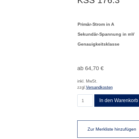
KSS 176.3
Primär-Strom in A
Sekundär-Spannung in mV
Genauigkeitsklasse
ab
64,70
€
inkl. MwSt.
zzgl.
Versandkosten
KSS
In den Warenkorb
176.3
Menge
Zur Merkliste hinzufügen