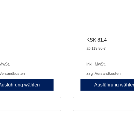
gewählt
werden
KSK 81.4
ab
119,80
€
 MwSt.
inkl. MwSt.
Versandkosten
zzgl.
Versandkosten
Ausführung wählen
Ausführung wähle
Dieses
Produkt
weist
e
mehrere
en
Varianten
auf.
Die