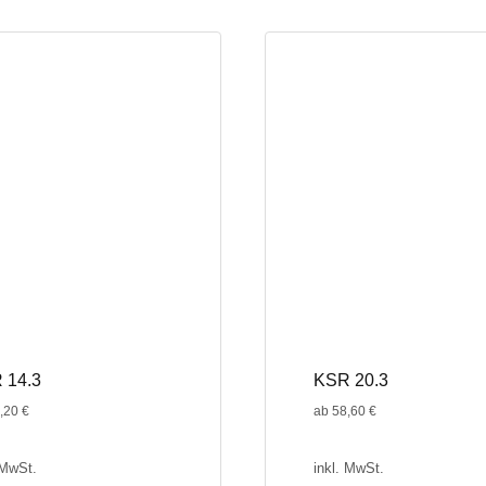
weist
e
mehrere
en
Varianten
auf.
Die
n
Optionen
können
auf
der
seite
Produktseite
gewählt
werden
 14.3
KSR 20.3
,20
€
ab
58,60
€
 MwSt.
inkl. MwSt.