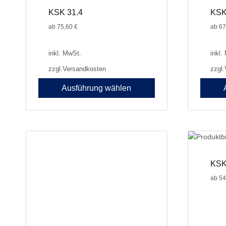
KSK 31.4
KSK
ab
75,60
€
ab
67
inkl. MwSt.
inkl.
zzgl.
Versandkosten
zzgl.
Ausführung wählen
Dieses
Dieses
Produkt
Produkt
weist
weist
mehrere
mehrer
Varianten
Variant
auf.
auf.
KSK
Die
Die
ab
54
Optionen
Optione
können
können
auf
auf
der
der
Produktseite
Produkt