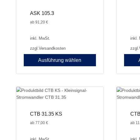
ASK 105.3
ab
91,20
€
inkl. MwSt.
inkl.
zzgl.
Versandkosten
zzgl.
Ausführung wählen
Dieses
Dieses
Produkt
Produkt
weist
weist
mehrere
mehrer
Varianten
Variant
auf.
auf.
Die
Die
CTB 31.35 KS
CTB
Optionen
Optione
ab
77,00
€
ab
11
können
können
auf
auf
der
der
inkl. MwSt.
inkl.