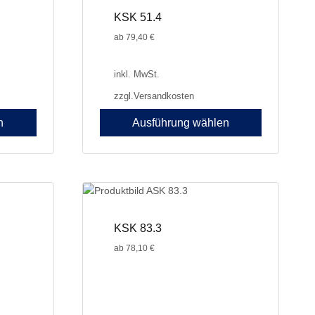
KSK 51.4
ab
79,40
€
inkl. MwSt.
zzgl.
Versandkosten
n
Ausführung wählen
Dieses
Produkt
weist
mehrere
Varianten
auf.
KSK 83.3
Die
ab
78,10
€
Optionen
können
auf
der
Produktseite