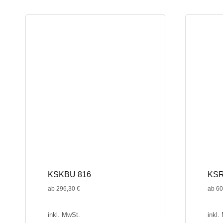
weist
weist
mehrere
mehrer
Varianten
Variant
auf.
auf.
Die
Die
Optionen
Optione
können
können
auf
auf
der
der
Produktseite
Produkt
gewählt
gewählt
werden
werden
KSKBU 816
KSR
ab
296,30
€
ab
60
inkl. MwSt.
inkl.