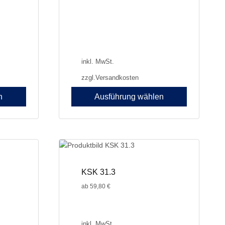
inkl. MwSt.
zzgl.
Versandkosten
n
Ausführung wählen
Dieses
Produkt
weist
mehrere
Varianten
auf.
KSK 31.3
Die
ab
59,80
€
Optionen
können
auf
der
inkl. MwSt.