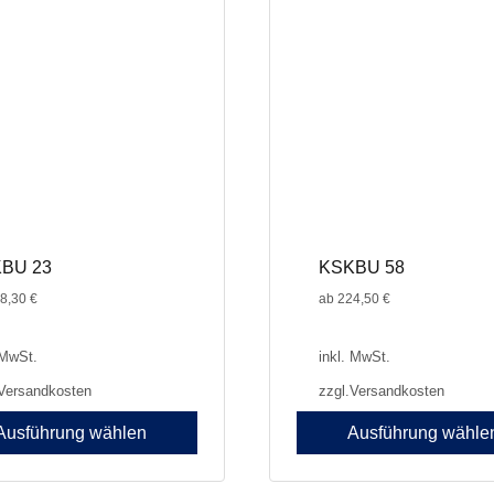
n
Optionen
können
auf
der
seite
Produktseite
gewählt
werden
BU 23
KSKBU 58
8,30
€
ab
224,50
€
 MwSt.
inkl. MwSt.
Versandkosten
zzgl.
Versandkosten
Ausführung wählen
Ausführung wähle
Dieses
Produkt