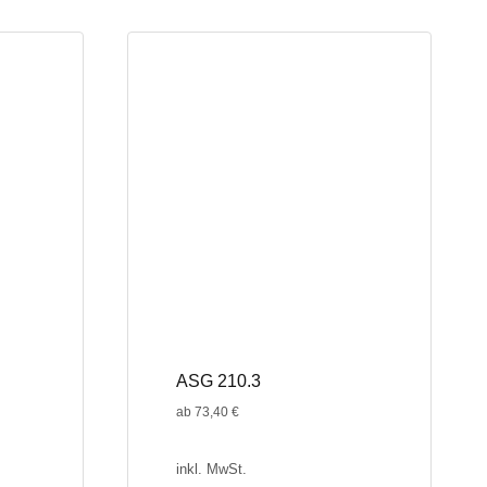
weist
mehrere
Varianten
auf.
Die
Optionen
können
auf
der
Produktseite
gewählt
werden
ASG 210.3
ab
73,40
€
inkl. MwSt.