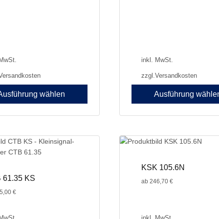
 MwSt.
inkl. MwSt.
Versandkosten
zzgl.
Versandkosten
Ausführung wählen
Ausführung wähle
Dieses
Produkt
weist
e
mehrere
en
Varianten
auf.
KSK 105.6N
Die
 61.35 KS
ab
246,70
€
n
Optionen
5,00
€
können
auf
der
 MwSt.
inkl. MwSt.