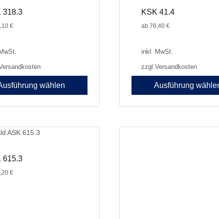
 318.3
KSK 41.4
,10
€
ab
76,40
€
 MwSt.
inkl. MwSt.
Versandkosten
zzgl.
Versandkosten
Ausführung wählen
Ausführung wähle
Dieses
Produkt
weist
e
mehrere
en
Varianten
auf.
 615.3
Die
,20
€
n
Optionen
können
auf
der
seite
Produktseite