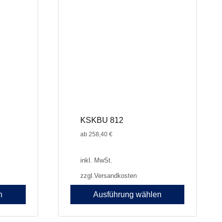
Optionen
können
auf
der
Produktseite
gewählt
werden
KSKBU 812
ab
258,40
€
inkl. MwSt.
zzgl.
Versandkosten
n
Ausführung wählen
Dieses
Produkt