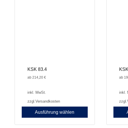
Optionen
Optione
können
können
auf
auf
der
der
Produktseite
Produkt
gewählt
gewählt
werden
werden
KSK 83.4
KSK
ab
214,20
€
ab
19
inkl. MwSt.
inkl.
zzgl.
Versandkosten
zzgl.
Ausführung wählen
Dieses
Dieses
Produkt
Produkt