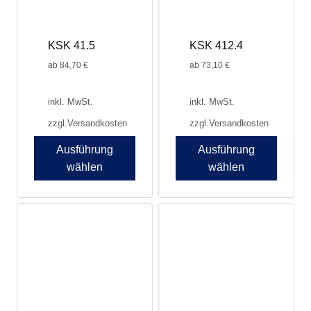
auf
auf
der
der
Produktseite
Produktseite
KSK 41.5
KSK 412.4
gewählt
gewählt
werden
werden
ab
84,70
€
ab
73,10
€
inkl. MwSt.
inkl. MwSt.
zzgl.
Versandkosten
zzgl.
Versandkosten
Ausführung
Ausführung
wählen
wählen
Dieses
Dieses
Produkt
Produkt
weist
weist
mehrere
mehrere
Varianten
Varianten
auf.
auf.
Die
Die
Optionen
Optionen
können
können