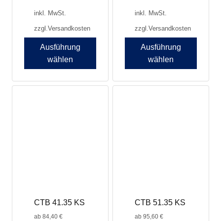
inkl. MwSt.
inkl. MwSt.
zzgl.
Versandkosten
zzgl.
Versandkosten
Ausführung
Ausführung
wählen
wählen
Dieses
Dieses
Produkt
Produkt
weist
weist
mehrere
mehrere
Varianten
Varianten
auf.
auf.
Die
Die
Optionen
Optionen
können
können
auf
auf
der
der
Produktseite
Produktseite
CTB 41.35 KS
CTB 51.35 KS
gewählt
gewählt
werden
werden
ab
84,40
€
ab
95,60
€