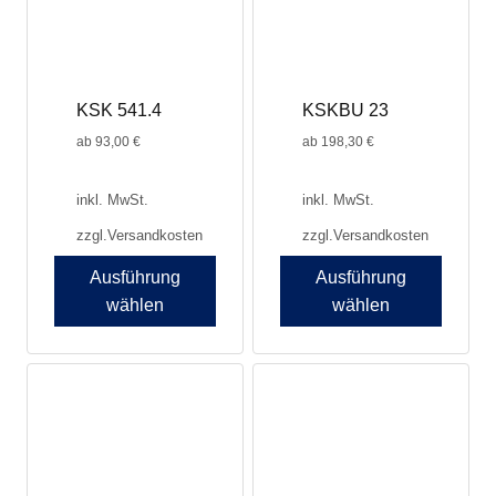
können
können
auf
auf
der
der
Produktseite
Produktseite
KSK 541.4
KSKBU 23
gewählt
gewählt
werden
werden
ab
93,00
€
ab
198,30
€
inkl. MwSt.
inkl. MwSt.
zzgl.
Versandkosten
zzgl.
Versandkosten
Ausführung
Ausführung
wählen
wählen
Dieses
Dieses
Produkt
Produkt
weist
weist
mehrere
mehrere
Varianten
Varianten
auf.
auf.
Die
Die