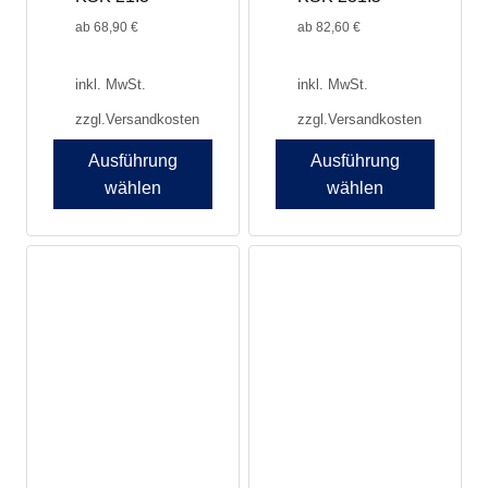
gewählt
gewählt
werden
werden
ab
68,90
€
ab
82,60
€
inkl. MwSt.
inkl. MwSt.
zzgl.
Versandkosten
zzgl.
Versandkosten
Ausführung
Ausführung
wählen
wählen
Dieses
Dieses
Produkt
Produkt
weist
weist
mehrere
mehrere
Varianten
Varianten
auf.
auf.
Die
Die
Optionen
Optionen
können
können
auf
auf
der
der
Produktseite
Produktseite