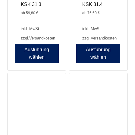
KSK 31.3
KSK 31.4
gewählt
gewählt
werden
werden
ab
59,80
€
ab
75,60
€
inkl. MwSt.
inkl. MwSt.
zzgl.
Versandkosten
zzgl.
Versandkosten
Ausführung
Ausführung
wählen
wählen
Dieses
Dieses
Produkt
Produkt
weist
weist
mehrere
mehrere
Varianten
Varianten
auf.
auf.
Die
Die
Optionen
Optionen
können
können
auf
auf
der
der