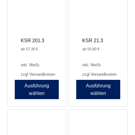
Die
Die
Optionen
Optionen
können
können
auf
auf
der
der
Produktseite
Produktseite
KSR 201.3
KSR 21.3
gewählt
gewählt
werden
werden
ab
57,30
€
ab
55,80
€
inkl. MwSt.
inkl. MwSt.
zzgl.
Versandkosten
zzgl.
Versandkosten
Ausführung
Ausführung
wählen
wählen
Dieses
Dieses
Produkt
Produkt
weist
weist
mehrere
mehrere
Varianten
Varianten