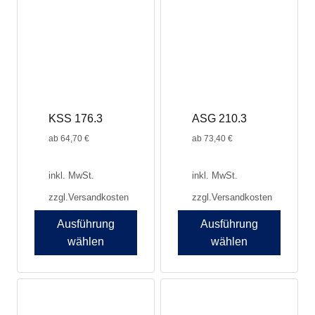
auf.
auf.
Die
Die
Optionen
Optionen
können
können
auf
auf
der
der
Produktseite
Produktseite
KSS 176.3
ASG 210.3
gewählt
gewählt
werden
werden
ab
64,70
€
ab
73,40
€
inkl. MwSt.
inkl. MwSt.
zzgl.
Versandkosten
zzgl.
Versandkosten
Ausführung
Ausführung
wählen
wählen
Dieses
Produkt
weist
mehrere