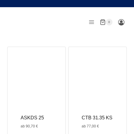
Zum
Inhalt
springen
0
ASKDS 25
CTB 31.35 KS
ab
90,70
€
ab
77,00
€