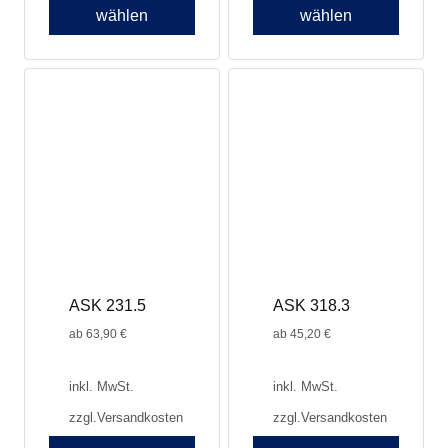
wählen
wählen
Dieses
Produkt
weist
mehrere
Varianten
auf.
Die
Optionen
können
auf
der
Produktseite
ASK 231.5
ASK 318.3
gewählt
werden
ab
63,90
€
ab
45,20
€
inkl. MwSt.
inkl. MwSt.
zzgl.
Versandkosten
zzgl.
Versandkosten