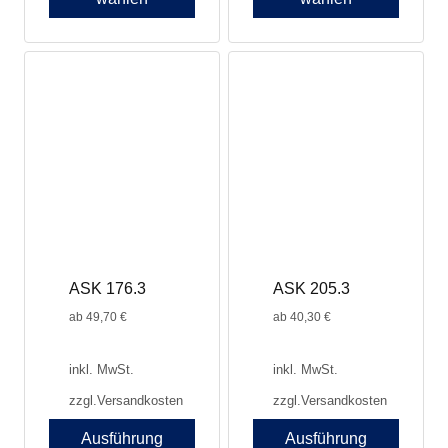
Dieses
Produkt
weist
mehrere
Varianten
auf.
Die
Optionen
können
auf
der
Produktseite
ASK 176.3
ASK 205.3
gewählt
werden
ab
49,70
€
ab
40,30
€
inkl. MwSt.
inkl. MwSt.
zzgl.
Versandkosten
zzgl.
Versandkosten
Ausführung
Ausführung