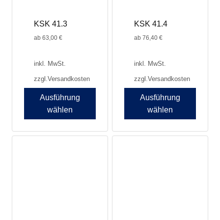
der
der
Produktseite
Produktseite
KSK 41.3
KSK 41.4
gewählt
gewählt
werden
werden
ab
63,00
€
ab
76,40
€
inkl. MwSt.
inkl. MwSt.
zzgl.
Versandkosten
zzgl.
Versandkosten
Ausführung
Ausführung
wählen
wählen
Dieses
Dieses
Produkt
Produkt
weist
weist
mehrere
mehrere
Varianten
Varianten
auf.
auf.
Die
Die
Optionen
Optionen
können
können