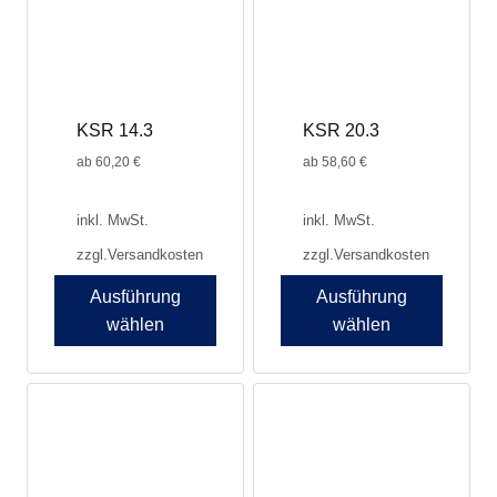
Optionen
Optionen
können
können
auf
auf
der
der
Produktseite
Produktseite
KSR 14.3
KSR 20.3
gewählt
gewählt
werden
werden
ab
60,20
€
ab
58,60
€
inkl. MwSt.
inkl. MwSt.
zzgl.
Versandkosten
zzgl.
Versandkosten
Ausführung
Ausführung
wählen
wählen
Dieses
Dieses
Produkt
Produkt
weist
weist
mehrere
mehrere
Varianten
Varianten
auf.
auf.