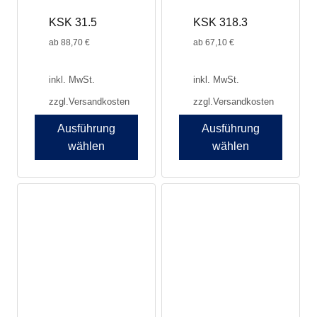
Produktseite
Produktseite
KSK 31.5
KSK 318.3
gewählt
gewählt
werden
werden
ab
88,70
€
ab
67,10
€
inkl. MwSt.
inkl. MwSt.
zzgl.
Versandkosten
zzgl.
Versandkosten
Ausführung
Ausführung
wählen
wählen
Dieses
Dieses
Produkt
Produkt
weist
weist
mehrere
mehrere
Varianten
Varianten
auf.
auf.
Die
Die
Optionen
Optionen
können
können
auf
auf