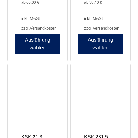
werden
werden
ab
65,00
€
ab
58,40
€
inkl. MwSt.
inkl. MwSt.
zzgl.
Versandkosten
zzgl.
Versandkosten
Ausführung
Ausführung
wählen
wählen
Dieses
Dieses
Produkt
Produkt
weist
weist
mehrere
mehrere
Varianten
Varianten
auf.
auf.
Die
Die
Optionen
Optionen
können
können
auf
auf
der
der
Produktseite
Produktseite
KSK 21.3
KSK 231.5