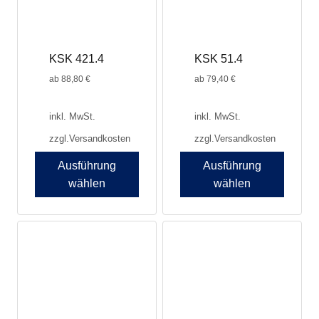
auf
auf
der
der
Produktseite
Produktseite
KSK 421.4
KSK 51.4
gewählt
gewählt
werden
werden
ab
88,80
€
ab
79,40
€
inkl. MwSt.
inkl. MwSt.
zzgl.
Versandkosten
zzgl.
Versandkosten
Ausführung
Ausführung
wählen
wählen
Dieses
Dieses
Produkt
Produkt
weist
weist
mehrere
mehrere
Varianten
Varianten
auf.
auf.
Die
Die
Optionen
Optionen