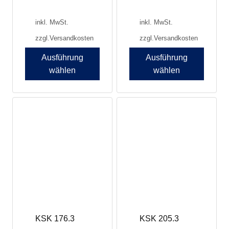
inkl. MwSt.
inkl. MwSt.
zzgl.
Versandkosten
zzgl.
Versandkosten
Ausführung
Ausführung
wählen
wählen
Dieses
Dieses
Produkt
Produkt
weist
weist
mehrere
mehrere
Varianten
Varianten
auf.
auf.
Die
Die
Optionen
Optionen
können
können
auf
auf
der
der
Produktseite
Produktseite
KSK 176.3
KSK 205.3
gewählt
gewählt