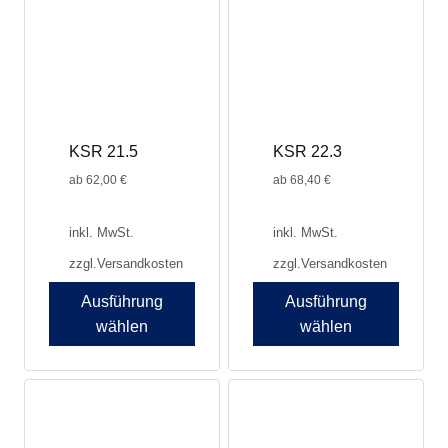
auf.
auf.
Die
Die
Optionen
Optionen
können
können
auf
auf
der
der
Produktseite
Produktseite
KSR 21.5
KSR 22.3
gewählt
gewählt
werden
werden
ab
62,00
€
ab
68,40
€
inkl. MwSt.
inkl. MwSt.
zzgl.
Versandkosten
zzgl.
Versandkosten
Ausführung
Ausführung
wählen
wählen
Dieses
Dieses
Produkt
Produkt
weist
weist
mehrere
mehrere
Varianten
Varianten