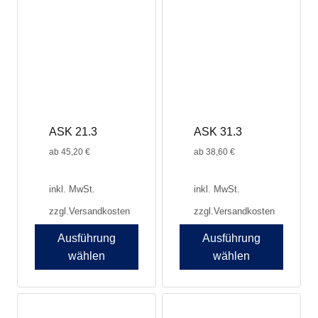
Varianten
auf.
Die
Optionen
können
auf
der
Produktseite
ASK 21.3
ASK 31.3
gewählt
werden
ab
45,20
€
ab
38,60
€
inkl. MwSt.
inkl. MwSt.
zzgl.
Versandkosten
zzgl.
Versandkosten
Ausführung
Ausführung
wählen
wählen