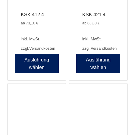
der
der
Produktseite
Produktseite
KSK 412.4
KSK 421.4
gewählt
gewählt
werden
werden
ab
73,10
€
ab
88,80
€
inkl. MwSt.
inkl. MwSt.
zzgl.
Versandkosten
zzgl.
Versandkosten
Ausführung
Ausführung
wählen
wählen
Dieses
Dieses
Produkt
Produkt
weist
weist
mehrere
mehrere
Varianten
Varianten
auf.
auf.
Die
Die
Optionen
Optionen
können
können