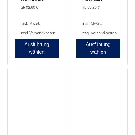
gewählt
gewählt
werden
werden
ab
82,60
€
ab
59,80
€
inkl. MwSt.
inkl. MwSt.
zzgl.
Versandkosten
zzgl.
Versandkosten
Ausführung
Ausführung
wählen
wählen
Dieses
Dieses
Produkt
Produkt
weist
weist
mehrere
mehrere
Varianten
Varianten
auf.
auf.
Die
Die
Optionen
Optionen
können
können
auf
auf
der
der
Produktseite
Produktseite