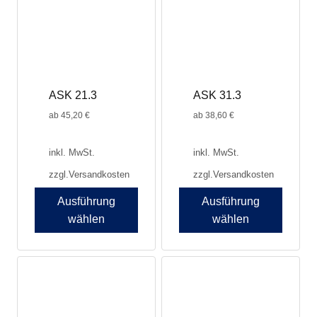
Die
Optionen
können
auf
der
Produktseite
ASK 21.3
ASK 31.3
gewählt
werden
ab
45,20
€
ab
38,60
€
inkl. MwSt.
inkl. MwSt.
zzgl.
Versandkosten
zzgl.
Versandkosten
Ausführung
Ausführung
wählen
wählen