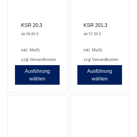
auf
auf
der
der
Produktseite
Produktseite
KSR 20.3
KSR 201.3
gewählt
gewählt
werden
werden
ab
58,60
€
ab
57,30
€
inkl. MwSt.
inkl. MwSt.
zzgl.
Versandkosten
zzgl.
Versandkosten
Ausführung
Ausführung
wählen
wählen
Dieses
Dieses
Produkt
Produkt
weist
weist
mehrere
mehrere
Varianten
Varianten
auf.
auf.
Die
Die
Optionen
Optionen