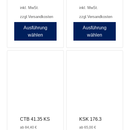
inkl. MwSt.
inkl. MwSt.
zzgl.
Versandkosten
zzgl.
Versandkosten
Ausführung
Ausführung
wählen
wählen
Dieses
Dieses
Produkt
Produkt
weist
weist
mehrere
mehrere
Varianten
Varianten
auf.
auf.
Die
Die
Optionen
Optionen
können
können
auf
auf
der
der
Produktseite
Produktseite
CTB 41.35 KS
KSK 176.3
gewählt
gewählt
werden
werden
ab
84,40
€
ab
65,00
€