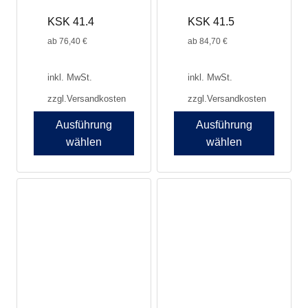
Produktseite
Produktseite
KSK 41.4
KSK 41.5
gewählt
gewählt
werden
werden
ab
76,40
€
ab
84,70
€
inkl. MwSt.
inkl. MwSt.
zzgl.
Versandkosten
zzgl.
Versandkosten
Ausführung
Ausführung
wählen
wählen
Dieses
Dieses
Produkt
Produkt
weist
weist
mehrere
mehrere
Varianten
Varianten
auf.
auf.
Die
Die
Optionen
Optionen
können
können
auf
auf