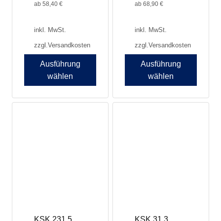
werden
werden
ab
58,40
€
ab
68,90
€
inkl. MwSt.
inkl. MwSt.
zzgl.
Versandkosten
zzgl.
Versandkosten
Ausführung
Ausführung
wählen
wählen
Dieses
Dieses
Produkt
Produkt
weist
weist
mehrere
mehrere
Varianten
Varianten
auf.
auf.
Die
Die
Optionen
Optionen
können
können
auf
auf
der
der
Produktseite
Produktseite
KSK 231.5
KSK 31.3