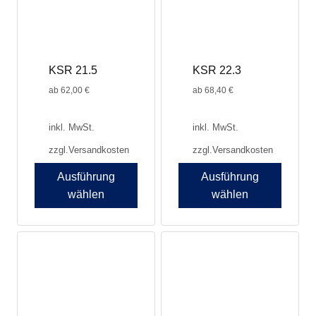
können
können
auf
auf
der
der
Produktseite
Produktseite
KSR 21.5
KSR 22.3
gewählt
gewählt
werden
werden
ab
62,00
€
ab
68,40
€
inkl. MwSt.
inkl. MwSt.
zzgl.
Versandkosten
zzgl.
Versandkosten
Ausführung
Ausführung
wählen
wählen
Dieses
Dieses
Produkt
Produkt
weist
weist
mehrere
mehrere
Varianten
Varianten
auf.
auf.
Die
Die