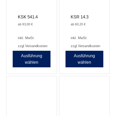
auf
auf
der
der
Produktseite
Produktseite
KSK 541.4
KSR 14.3
gewählt
gewählt
werden
werden
ab
93,00
€
ab
60,20
€
inkl. MwSt.
inkl. MwSt.
zzgl.
Versandkosten
zzgl.
Versandkosten
Ausführung
Ausführung
wählen
wählen
Dieses
Dieses
Produkt
Produkt
weist
weist
mehrere
mehrere
Varianten
Varianten
auf.
auf.
Die
Die
Optionen
Optionen
können
können