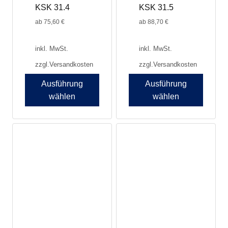
KSK 31.4
KSK 31.5
gewählt
gewählt
werden
werden
ab
75,60
€
ab
88,70
€
inkl. MwSt.
inkl. MwSt.
zzgl.
Versandkosten
zzgl.
Versandkosten
Ausführung
Ausführung
wählen
wählen
Dieses
Dieses
Produkt
Produkt
weist
weist
mehrere
mehrere
Varianten
Varianten
auf.
auf.
Die
Die
Optionen
Optionen
können
können
auf
auf
der
der