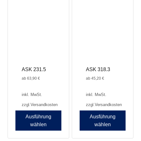
weist
mehrere
Varianten
auf.
Die
Optionen
können
auf
der
Produktseite
ASK 231.5
ASK 318.3
gewählt
werden
ab
63,90
€
ab
45,20
€
inkl. MwSt.
inkl. MwSt.
zzgl.
Versandkosten
zzgl.
Versandkosten
Ausführung
Ausführung
wählen
wählen