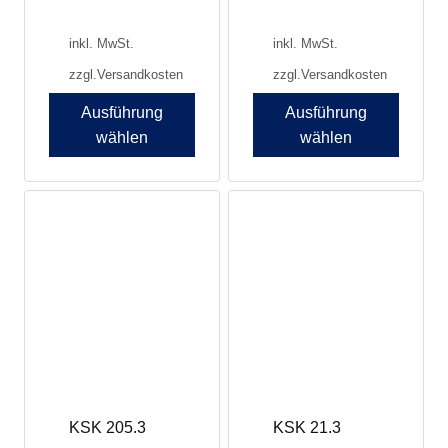
inkl. MwSt.
inkl. MwSt.
zzgl.
Versandkosten
zzgl.
Versandkosten
Ausführung
Ausführung
wählen
wählen
Dieses
Dieses
Produkt
Produkt
weist
weist
mehrere
mehrere
Varianten
Varianten
auf.
auf.
Die
Die
Optionen
Optionen
können
können
auf
auf
der
der
Produktseite
Produktseite
KSK 205.3
KSK 21.3
gewählt
gewählt