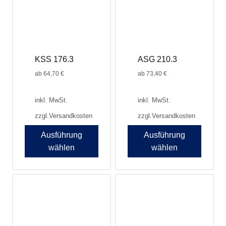
Optionen
Optionen
können
können
auf
auf
der
der
Produktseite
Produktseite
KSS 176.3
ASG 210.3
gewählt
gewählt
werden
werden
ab
64,70
€
ab
73,40
€
inkl. MwSt.
inkl. MwSt.
zzgl.
Versandkosten
zzgl.
Versandkosten
Ausführung
Ausführung
wählen
wählen
Dieses
Produkt
weist
mehrere
Varianten
auf.