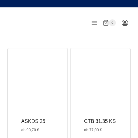
Zum
Inhalt
springen
0
ASKDS 25
CTB 31.35 KS
ab
90,70
€
ab
77,00
€