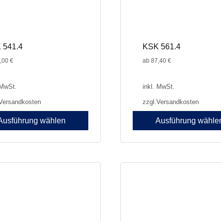
werden
 541.4
KSK 561.4
,00
€
ab
87,40
€
 MwSt.
inkl. MwSt.
Versandkosten
zzgl.
Versandkosten
Ausführung wählen
Ausführung wähle
Dieses
Produkt
weist
e
mehrere
en
Varianten
auf.
Die
n
Optionen