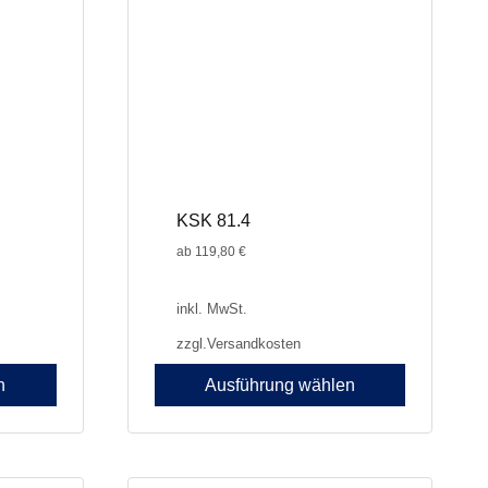
können
auf
der
Produktseite
gewählt
werden
KSK 81.4
ab
119,80
€
inkl. MwSt.
zzgl.
Versandkosten
n
Ausführung wählen
Dieses
Produkt
weist