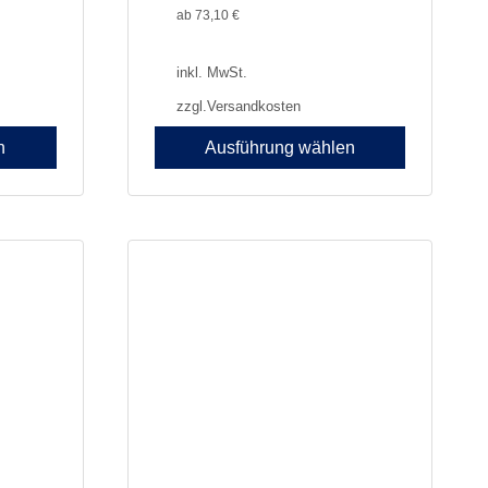
ab
73,10
€
inkl. MwSt.
zzgl.
Versandkosten
n
Ausführung wählen
Dieses
Produkt
weist
mehrere
Varianten
auf.
Die
Optionen
können
auf
der
Produktseite
gewählt