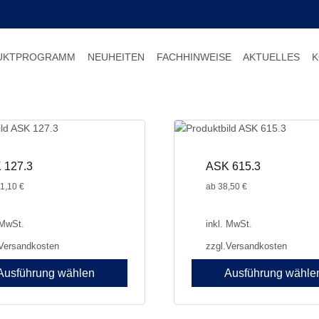
UKTPROGRAMM
NEUHEITEN
FACHHINWEISE
AKTUELLES
K
 127.3
ASK 615.3
1,10
€
ab
38,50
€
 MwSt.
inkl. MwSt.
Versandkosten
zzgl.
Versandkosten
Ausführung wählen
Ausführung wähle
Dieses
Produkt