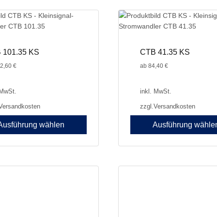
weist
e
mehrere
en
Varianten
auf.
Die
 101.35 KS
CTB 41.35 KS
n
Optionen
2,60
€
ab
84,40
€
können
auf
der
 MwSt.
inkl. MwSt.
seite
Produktseite
Versandkosten
zzgl.
Versandkosten
gewählt
werden
Ausführung wählen
Ausführung wähle
Dieses
Produkt
weist
e
mehrere
en
Varianten
auf.
Die
n
Optionen