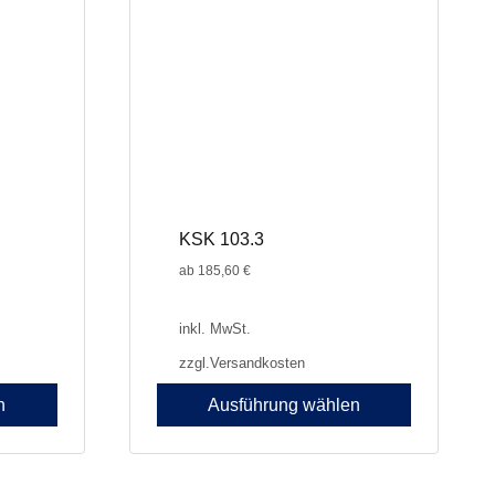
können
auf
der
Produktseite
gewählt
werden
KSK 103.3
ab
185,60
€
inkl. MwSt.
zzgl.
Versandkosten
n
Ausführung wählen
Dieses
Produkt
weist