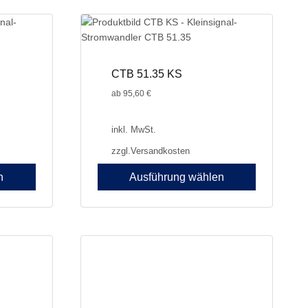
weist
mehrere
Varianten
auf.
Die
CTB 51.35 KS
Optionen
ab
95,60
€
können
auf
der
inkl. MwSt.
Produktseite
zzgl.
Versandkosten
gewählt
werden
n
Ausführung wählen
Dieses
Produkt
weist
mehrere
Varianten
auf.
Die
Optionen