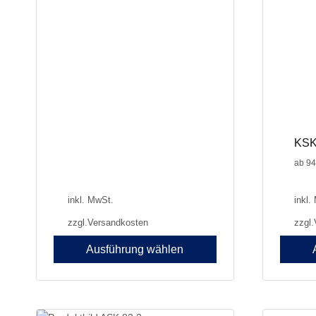
können
können
auf
auf
der
der
Produktseite
Produkt
gewählt
gewählt
werden
werden
KSK
ab
94
inkl. MwSt.
inkl.
zzgl.
Versandkosten
zzgl.
Ausführung wählen
Dieses
Dieses
Produkt
Produkt
weist
weist