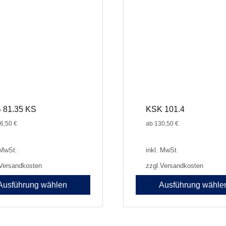
können
auf
der
seite
Produktseite
gewählt
werden
 81.35 KS
KSK 101.4
6,50
€
ab
130,50
€
 MwSt.
inkl. MwSt.
Versandkosten
zzgl.
Versandkosten
Ausführung wählen
Ausführung wähle
Dieses
Produkt
weist