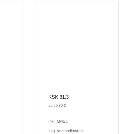
mehrere
Varianten
auf.
Die
Optionen
können
auf
der
Produktseite
gewählt
werden
KSK 31.3
ab
59,80
€
inkl. MwSt.
zzgl.
Versandkosten