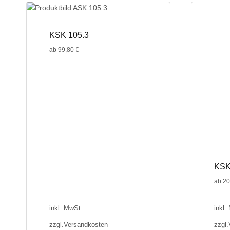
mehrere
mehrer
Varianten
Variant
auf.
auf.
KSK 105.3
Die
Die
ab
99,80
€
Optionen
Optione
können
können
auf
auf
der
der
Produktseite
Produkt
gewählt
gewählt
werden
werden
KSK
ab
20
inkl. MwSt.
inkl.
zzgl.
Versandkosten
zzgl.