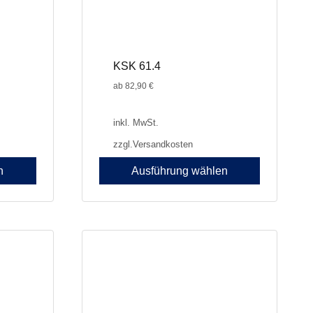
werden
KSK 61.4
ab
82,90
€
inkl. MwSt.
zzgl.
Versandkosten
n
Ausführung wählen
Dieses
Produkt
weist
mehrere
Varianten
auf.
Die
Optionen