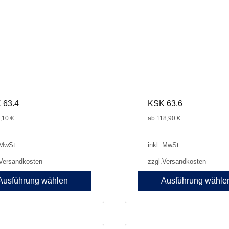
können
auf
der
seite
Produktseite
gewählt
werden
 63.4
KSK 63.6
,10
€
ab
118,90
€
 MwSt.
inkl. MwSt.
Versandkosten
zzgl.
Versandkosten
Ausführung wählen
Ausführung wähle
Dieses
Produkt
weist