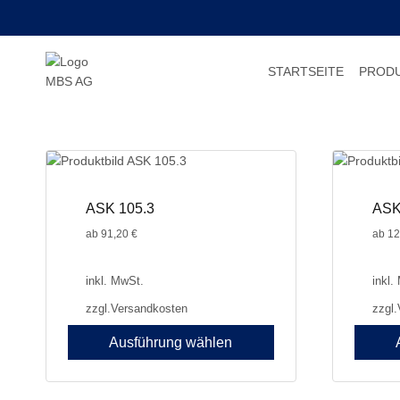
Zum
Inhalt
springen
STARTSEITE
PROD
ASK 105.3
ASK
ab
91,20
€
ab
12
inkl. MwSt.
inkl.
zzgl.
Versandkosten
zzgl.
Ausführung wählen
Dieses
Dieses
Produkt
Produkt