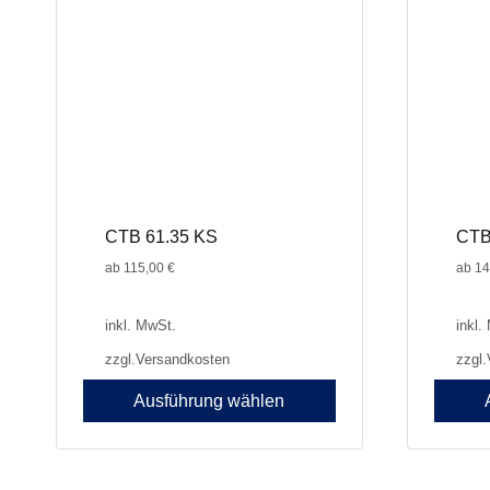
können
können
auf
auf
der
der
Produktseite
Produkt
gewählt
gewählt
werden
werden
CTB 61.35 KS
CTB
ab
115,00
€
ab
14
inkl. MwSt.
inkl.
zzgl.
Versandkosten
zzgl.
Ausführung wählen
Dieses
Dieses
Produkt
Produkt
weist
weist