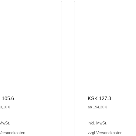
e
mehrere
en
Varianten
auf.
Die
n
Optionen
können
auf
der
seite
Produktseite
gewählt
werden
 105.6
KSK 127.3
3,10
€
ab
154,20
€
 MwSt.
inkl. MwSt.
Versandkosten
zzgl.
Versandkosten