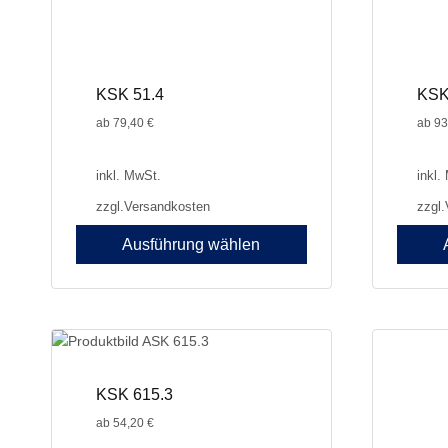
werden
werden
KSK 51.4
KSK
ab
79,40
€
ab
93
inkl. MwSt.
inkl.
zzgl.
Versandkosten
zzgl.
Ausführung wählen
Dieses
Dieses
Produkt
Produkt
weist
weist
mehrere
mehrer
Varianten
Variant
auf.
auf.
KSK 615.3
Die
Die
ab
54,20
€
Optionen
Optione