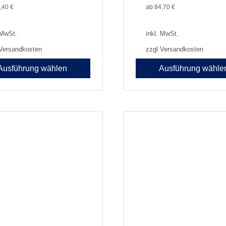
,40
€
ab
84,70
€
 MwSt.
inkl. MwSt.
Versandkosten
zzgl.
Versandkosten
Ausführung wählen
Ausführung wähle
Dieses
Produkt
weist
e
mehrere
en
Varianten
auf.
Die
n
Optionen
können
auf
der
seite
Produktseite
gewählt