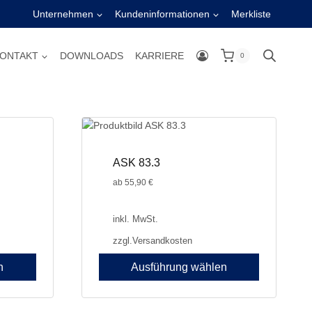
Unternehmen
Kundeninformationen
Merkliste
ONTAKT
DOWNLOADS
KARRIERE
0
ASK 83.3
ab
55,90
€
inkl. MwSt.
zzgl.
Versandkosten
n
Ausführung wählen
Dieses
Produkt