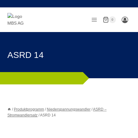
Zum
Inhalt
springen
0
ASRD 14
/
Produktprogramm
/
Niederspannungswandler
/
ASRD –
Stromwandlersatz
/
ASRD 14