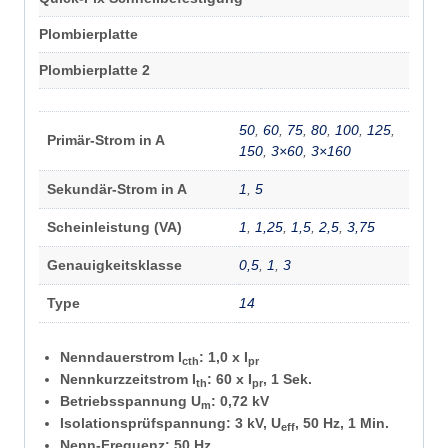
Plombierplatte
Plombierplatte 2
50
,
60
,
75
,
80
,
100
,
125
,
Primär-Strom in A
150
,
3×60
,
3×160
Sekundär-Strom in A
1
,
5
Scheinleistung (VA)
1
,
1,25
,
1,5
,
2,5
,
3,75
Genauigkeitsklasse
0,5
,
1
,
3
Type
14
Nenndauerstrom I
: 1,0 x I
cth
pr
Nennkurzzeitstrom I
: 60 x I
, 1 Sek.
th
pr
Betriebsspannung U
: 0,72 kV
m
Isolationsprüfspannung: 3 kV, U
, 50 Hz, 1 Min.
eff
Nenn-Frequenz: 50 Hz