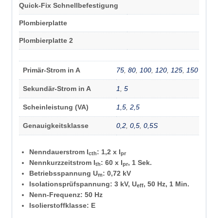
Quick-Fix Schnellbefestigung
Plombierplatte
Plombierplatte 2
Primär-Strom in A
75
,
80
,
100
,
120
,
125
,
150
Sekundär-Strom in A
1
,
5
Scheinleistung (VA)
1,5
,
2,5
Genauigkeitsklasse
0,2
,
0,5
,
0,5S
Nenndauerstrom I
: 1,2 x I
cth
pr
Nennkurzzeitstrom I
: 60 x I
, 1 Sek.
th
pr
Betriebsspannung U
: 0,72 kV
m
Isolationsprüfspannung: 3 kV, U
, 50 Hz, 1 Min.
eff
Nenn-Frequenz: 50 Hz
Isolierstoffklasse: E