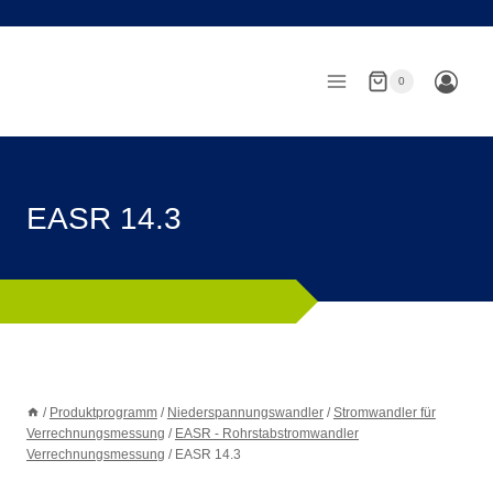
Zum
Inhalt
springen
0
EASR 14.3
/
Produktprogramm
/
Niederspannungswandler
/
Stromwandler für
Verrechnungsmessung
/
EASR - Rohrstabstromwandler
Verrechnungsmessung
/
EASR 14.3