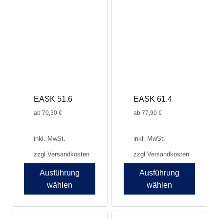
mehrere
Varianten
auf.
Die
Optionen
können
auf
der
Produktseite
EASK 51.6
EASK 61.4
gewählt
werden
ab
70,30
€
ab
77,90
€
inkl. MwSt.
inkl. MwSt.
zzgl.
Versandkosten
zzgl.
Versandkosten
Ausführung
Ausführung
wählen
wählen
Dieses
Produkt