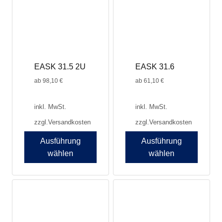
Die
Optionen
können
auf
der
Produktseite
EASK 31.5 2U
EASK 31.6
gewählt
werden
ab
98,10
€
ab
61,10
€
inkl. MwSt.
inkl. MwSt.
zzgl.
Versandkosten
zzgl.
Versandkosten
Ausführung
Ausführung
wählen
wählen
Dieses
Produkt
weist
mehrere
Varianten