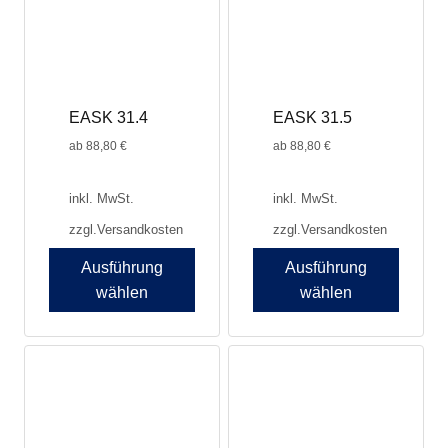
EASK 31.4
EASK 31.5
ab
88,80
€
ab
88,80
€
inkl. MwSt.
inkl. MwSt.
zzgl.
Versandkosten
zzgl.
Versandkosten
Ausführung
Ausführung
wählen
wählen
Dieses
Produkt
weist
mehrere
Varianten
auf.