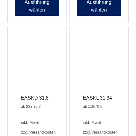
Ausführung
Ausführung
wählen
wählen
Dieses
Produkt
weist
mehrere
Varianten
auf.
Die
Optionen
können
auf
der
Produktseite
EASKD 31.8
EASKL 31.34
gewählt
werden
ab
233,30
€
ab
116,70
€
inkl. MwSt.
inkl. MwSt.
zzgl.
Versandkosten
zzgl.
Versandkosten