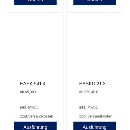
Dieses
Produkt
weist
mehrere
Varianten
auf.
Die
Optionen
können
auf
der
Produktseite
EASK 541.4
EASKD 21.3
gewählt
werden
ab
65,30
€
ab
229,40
€
inkl. MwSt.
inkl. MwSt.
zzgl.
Versandkosten
zzgl.
Versandkosten
Ausführung
Ausführung