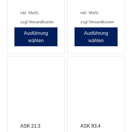
inkl. MwSt.
inkl. MwSt.
zzgl.
Versandkosten
zzgl.
Versandkosten
Ausführung
Ausführung
wählen
wählen
Dieses
Dieses
Produkt
Produkt
weist
weist
mehrere
mehrere
Varianten
Varianten
auf.
auf.
Die
Die
Optionen
Optionen
können
können
auf
auf
der
der
Produktseite
Produktseite
ASK 21.3
ASK 83.4
gewählt
gewählt