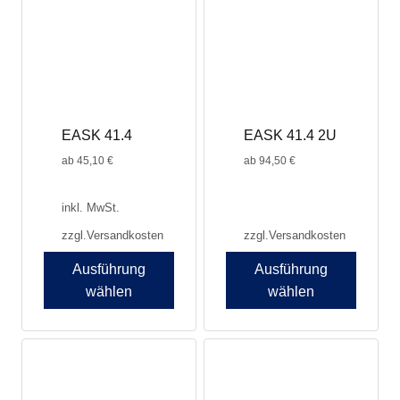
auf.
Die
Optionen
können
auf
der
Produktseite
EASK 41.4
EASK 41.4 2U
gewählt
werden
ab
45,10
€
ab
94,50
€
inkl. MwSt.
zzgl.
Versandkosten
zzgl.
Versandkosten
Ausführung
Ausführung
wählen
wählen
Dieses
Produkt
weist
mehrere
Varianten