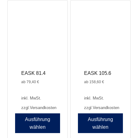
weist
mehrere
Varianten
auf.
Die
Optionen
können
auf
der
Produktseite
EASK 81.4
EASK 105.6
gewählt
werden
ab
79,40
€
ab
158,60
€
inkl. MwSt.
inkl. MwSt.
zzgl.
Versandkosten
zzgl.
Versandkosten
Ausführung
Ausführung
wählen
wählen