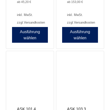
werden
werden
ab
45,20
€
ab
153,00
€
inkl. MwSt.
inkl. MwSt.
zzgl.
Versandkosten
zzgl.
Versandkosten
Ausführung
Ausführung
wählen
wählen
ASK 101.4
ASK 103.3