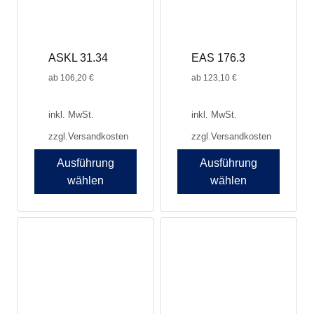
ASKL 31.34
EAS 176.3
ab
106,20
€
ab
123,10
€
inkl. MwSt.
inkl. MwSt.
zzgl.
Versandkosten
zzgl.
Versandkosten
Ausführung
Ausführung
wählen
wählen
Dieses
Produkt
weist
mehrere
Varianten
auf.
Die
Optionen