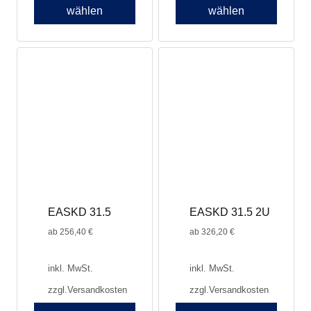
wählen
wählen
Dieses
Produkt
weist
mehrere
Varianten
auf.
Die
Optionen
können
auf
der
Produktseite
EASKD 31.5
EASKD 31.5 2U
gewählt
werden
ab
256,40
€
ab
326,20
€
inkl. MwSt.
inkl. MwSt.
zzgl.
Versandkosten
zzgl.
Versandkosten