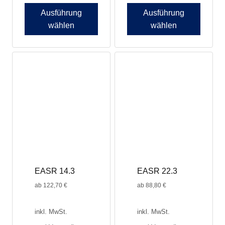
Ausführung
Ausführung
wählen
wählen
Dieses
Dieses
Produkt
Produkt
weist
weist
mehrere
mehrere
Varianten
Varianten
auf.
auf.
Die
Die
Optionen
Optionen
können
können
auf
auf
der
der
Produktseite
Produktseite
EASR 14.3
EASR 22.3
gewählt
gewählt
werden
werden
ab
122,70
€
ab
88,80
€
inkl. MwSt.
inkl. MwSt.