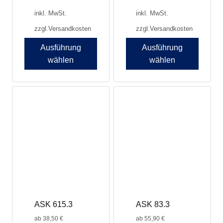
inkl. MwSt.
inkl. MwSt.
zzgl.
Versandkosten
zzgl.
Versandkosten
Ausführung
Ausführung
wählen
wählen
Dieses
Dieses
Produkt
Produkt
weist
weist
mehrere
mehrere
Varianten
Varianten
auf.
auf.
Die
Die
Optionen
Optionen
können
können
auf
auf
der
der
Produktseite
Produktseite
ASK 83.3
ASK 615.3
gewählt
gewählt
werden
werden
ab
55,90
€
ab
38,50
€