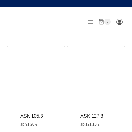
Zum
Inhalt
springen
0
ASK 105.3
ASK 127.3
ab
91,20
€
ab
121,10
€