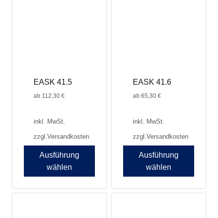
auf.
Die
Optionen
können
auf
der
Produktseite
EASK 41.5
EASK 41.6
gewählt
werden
ab
112,30
€
ab
65,30
€
inkl. MwSt.
inkl. MwSt.
zzgl.
Versandkosten
zzgl.
Versandkosten
Ausführung
Ausführung
wählen
wählen