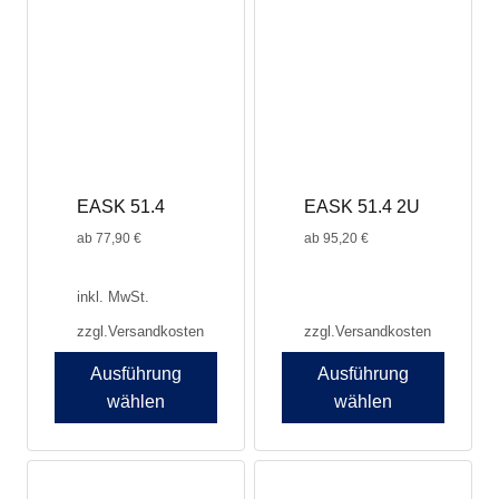
EASK 51.4
EASK 51.4 2U
ab
77,90
€
ab
95,20
€
inkl. MwSt.
zzgl.
Versandkosten
zzgl.
Versandkosten
Ausführung
Ausführung
wählen
wählen
Dieses
Produkt
weist