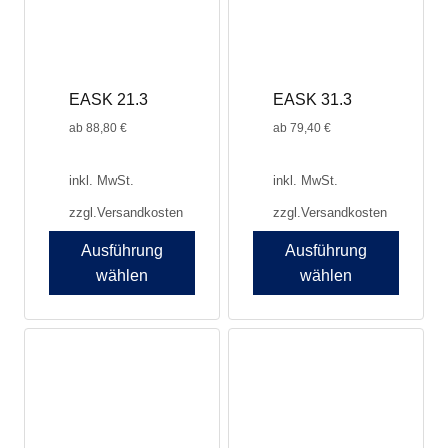
können
auf
der
Produktseite
EASK 21.3
EASK 31.3
gewählt
werden
ab
88,80
€
ab
79,40
€
inkl. MwSt.
inkl. MwSt.
zzgl.
Versandkosten
zzgl.
Versandkosten
Ausführung
Ausführung
wählen
wählen