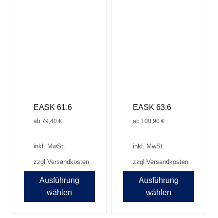
weist
mehrere
Varianten
auf.
Die
Optionen
können
auf
der
Produktseite
EASK 61.6
EASK 63.6
gewählt
werden
ab
79,40
€
ab
100,90
€
inkl. MwSt.
inkl. MwSt.
zzgl.
Versandkosten
zzgl.
Versandkosten
Ausführung
Ausführung
wählen
wählen
Dieses
Produkt