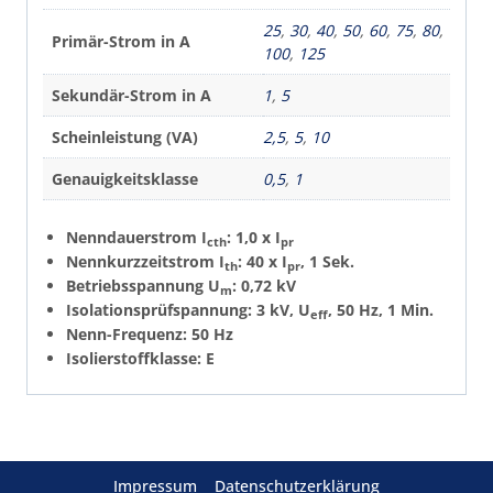
25
,
30
,
40
,
50
,
60
,
75
,
80
,
Primär-Strom in A
100
,
125
Sekundär-Strom in A
1
,
5
Scheinleistung (VA)
2,5
,
5
,
10
Genauigkeitsklasse
0,5
,
1
Nenndauerstrom I
: 1,0 x I
cth
pr
Nennkurzzeitstrom I
: 40 x I
, 1 Sek.
th
pr
Betriebsspannung U
: 0,72 kV
m
Isolationsprüfspannung: 3 kV, U
, 50 Hz, 1 Min.
eff
Nenn-Frequenz: 50 Hz
Isolierstoffklasse: E
Impressum
Datenschutzerklärung