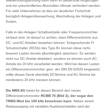
Wiederholungsprüfung kann dann im Bedarfsfall vorgezogen
und ein unkontrolliertes Abschalten oftmals verhindert werden.
Für viele Unternehmen ist dies ein deutlicher Fortschritt
bezüglich Anlagenüberwachung, Abschaltung der Anlagen und
Kosten.
Falls in den Anlagen Schaltnetzteile oder Frequenzumrichter
verbaut sind, ist darauf zu achten, dass Differenzströme aus
DC- und AC-Anteilen bestehen können. Entsprechende FI
Schutzschalter (RCDs) des Typs B+ können diese nicht-
linearen Lasten bereits allumfänglich absichern. Es werden
nicht nur DC-Anteile detektiert, sondern es können auch AC-
Anteile bis 20 kHz verarbeitet werden. Wird bei diesen Lasten
ein Differenzstrommonitor gem. der DIN EN 62020 eingesetzt,
sollte dieses Gerät ebenfalls DCStröme und AC-Ströme bis
mindestens 20 kHz messen können.
Die MBS AG
bietet für diesen Bereich den neuen
Differenzstrommonitor
RCMB 70 (Bild 2), der sogar den
TRMS-Wert bis 100 kHz berechnen kann
. Neben einem
Relaisausgang mit variablen Auslöseschwellen wird der