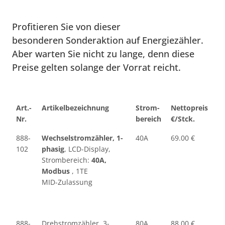
Profitieren Sie von dieser
besonderen Sonderaktion auf Energiezähler.
Aber warten Sie nicht zu lange, denn diese
Preise gelten solange der Vorrat reicht.
Art.-
Artikelbezeichnung
Strom-
Nettopreis
Nr.
bereich
€/Stck.
888-
Wechselstromzähler, 1-
40A
69.00 €
102
phasig
, LCD-Display,
Strombereich:
40A,
Modbus
, 1TE
MID-Zulassung
888-
Drehstromzähler, 3-
80A
88.00 €