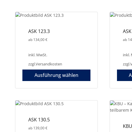
Produkt
weist
mehrer
Variant
auf.
ASK 123.3
ASK
Die
ab
134,00
€
ab
14
Option
können
auf
inkl. MwSt.
inkl.
der
zzgl.
Versandkosten
zzgl.
Produkt
gewähl
Ausführung wählen
A
werden
Dieses
Produkt
weist
mehrere
Varianten
auf.
ASK 130.5
Die
KBU
ab
139,00
€
Optionen