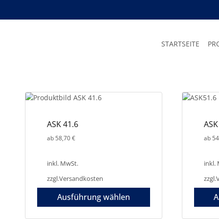
Zum
Inhalt
springen
STARTSEITE
PR
ASK 41.6
ASK
ab
58,70
€
ab
54
inkl. MwSt.
inkl.
zzgl.
Versandkosten
zzgl.
Ausführung wählen
A
Dieses