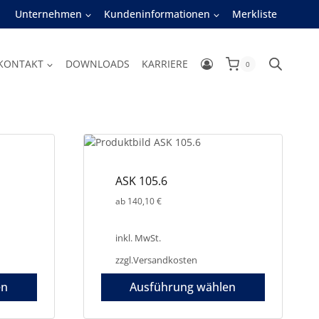
Unternehmen
Kundeninformationen
Merkliste
KONTAKT
DOWNLOADS
KARRIERE
0
ASK 105.6
ab
140,10
€
inkl. MwSt.
zzgl.
Versandkosten
en
Ausführung wählen