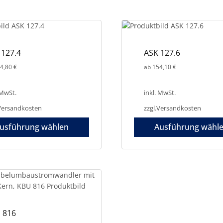
e
en
 127.4
ASK 127.6
4,80
€
ab
154,10
€
en
 MwSt.
inkl. MwSt.
Versandkosten
zzgl.
Versandkosten
seite
t
usführung wählen
Ausführung wähl
 816