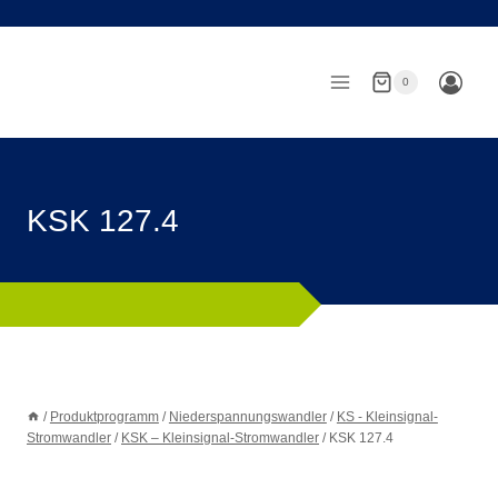
Zum
Inhalt
springen
0
KSK 127.4
/
Produktprogramm
/
Niederspannungswandler
/
KS - Kleinsignal-
Stromwandler
/
KSK – Kleinsignal-Stromwandler
/
KSK 127.4