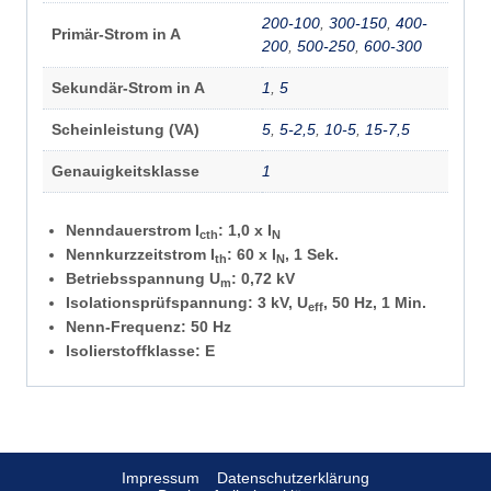
200-100
,
300-150
,
400-
Primär-Strom in A
200
,
500-250
,
600-300
Sekundär-Strom in A
1
,
5
Scheinleistung (VA)
5
,
5-2,5
,
10-5
,
15-7,5
Genauigkeitsklasse
1
Nenndauerstrom I
: 1,0 x I
cth
N
Nennkurzzeitstrom I
: 60 x I
, 1 Sek.
th
N
Betriebsspannung U
: 0,72 kV
m
Isolationsprüfspannung: 3 kV, U
, 50 Hz, 1 Min.
eff
Nenn-Frequenz: 50 Hz
Isolierstoffklasse: E
Impressum
Datenschutzerklärung