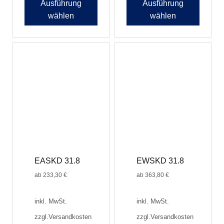
Ausführung
Ausführung
wählen
wählen
Dieses
Produkt
weist
mehrere
Varianten
auf.
Die
Optionen
können
auf
der
Produktseite
EASKD 31.8
EWSKD 31.8
gewählt
werden
ab
233,30
€
ab
363,80
€
inkl. MwSt.
inkl. MwSt.
zzgl.
Versandkosten
zzgl.
Versandkosten