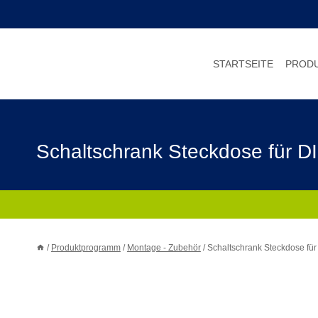
Zum
Inhalt
springen
STARTSEITE
PROD
Schaltschrank Steckdose für D
/
Produktprogramm
/
Montage - Zubehör
/
Schaltschrank Steckdose fü