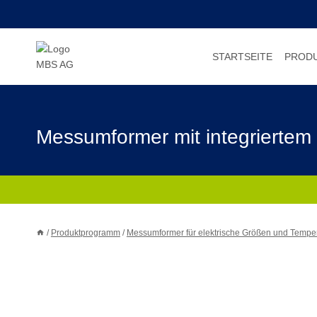
Zum
Inhalt
springen
STARTSEITE
PROD
Messumformer mit integrierte
/
Produktprogramm
/
Messumformer für elektrische Größen und Tempe