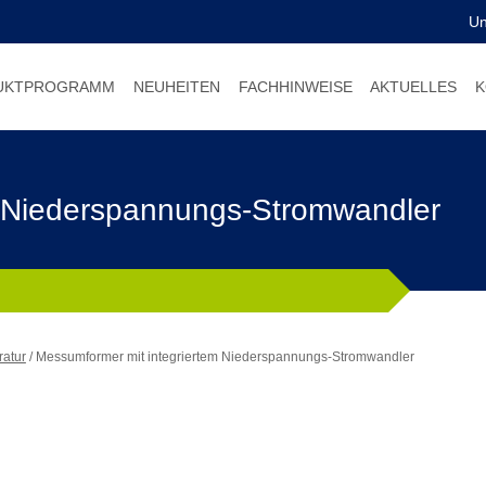
U
UKTPROGRAMM
NEUHEITEN
FACHHINWEISE
AKTUELLES
K
m Niederspannungs-Stromwandler
ratur
/
Messumformer mit integriertem Niederspannungs-Stromwandler