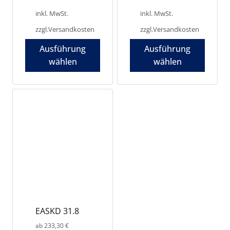
inkl. MwSt.
inkl. MwSt.
zzgl.
Versandkosten
zzgl.
Versandkosten
Ausführung
Ausführung
wählen
wählen
Dieses
Dieses
Produkt
Produkt
weist
weist
mehrere
mehrere
Varianten
Varianten
auf.
auf.
Die
Die
Optionen
Optionen
können
können
auf
auf
der
der
Produktseite
Produktseite
EASKD 31.8
gewählt
gewählt
werden
werden
ab
233,30
€