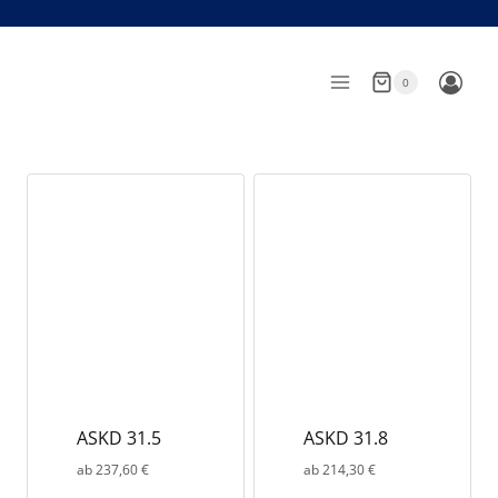
Zum
Inhalt
springen
0
ASKD 31.5
ASKD 31.8
ab
237,60
€
ab
214,30
€