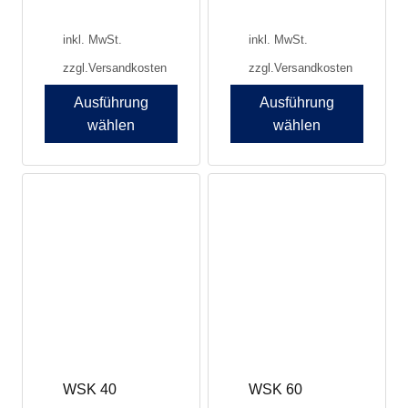
inkl. MwSt.
inkl. MwSt.
zzgl.
Versandkosten
zzgl.
Versandkosten
Ausführung
Ausführung
wählen
wählen
Dieses
Produkt
weist
mehrere
Varianten
auf.
Die
Optionen
können
auf
der
Produktseite
WSK 40
WSK 60
gewählt