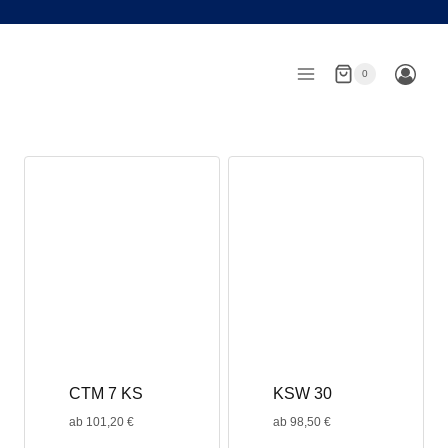
Zum
Inhalt
springen
0
CTM 7 KS
KSW 30
ab
101,20
€
ab
98,50
€