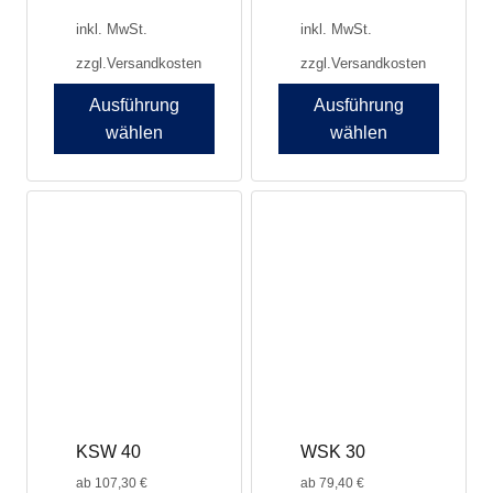
inkl. MwSt.
inkl. MwSt.
zzgl.
Versandkosten
zzgl.
Versandkosten
Ausführung
Ausführung
wählen
wählen
Dieses
Dieses
Produkt
Produkt
weist
weist
mehrere
mehrere
Varianten
Varianten
auf.
auf.
Die
Die
Optionen
Optionen
können
können
auf
auf
der
der
Produktseite
Produktseite
KSW 40
WSK 30
gewählt
gewählt
werden
werden
ab
107,30
€
ab
79,40
€