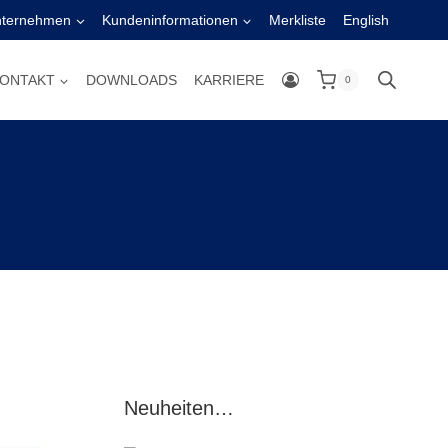
nternehmen
Kundeninformationen
Merkliste
English
ONTAKT
DOWNLOADS
KARRIERE
0
Neuheiten…