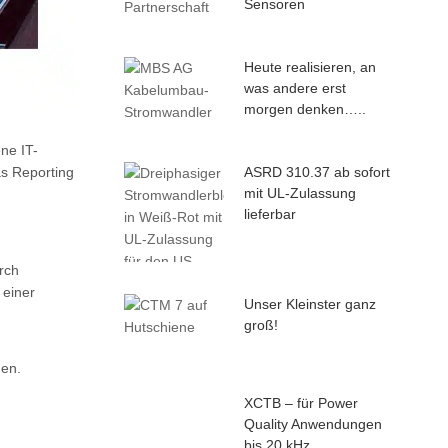
Sensoren
Heute realisieren, an
was andere erst
morgen denken…..
ne IT-
ASRD 310.37 ab sofort
as Reporting
mit UL-Zulassung
lieferbar
rch
 einer
Unser Kleinster ganz
groß!
hen.
XCTB – für Power
Quality Anwendungen
bis 20 kHz